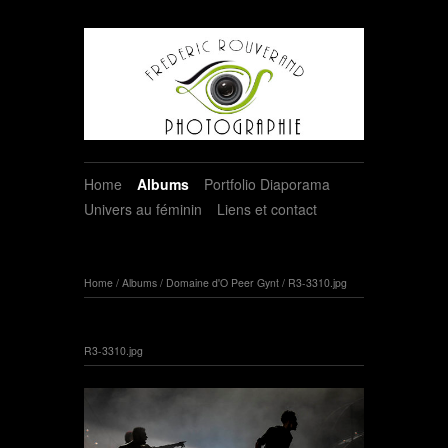
Home
Albums
Portfolio Diaporama
Univers au féminin
Liens et contact
Home
/
Albums
/
Domaine d'O Peer Gynt
/
R3-3310.jpg
R3-3310.jpg