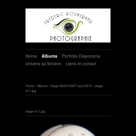
Home
Albums
Portfolio Diaporama
Univers au féminin
Liens et contact
Home
/
Albums
/
Stage MOUV'ART aout 2015
/
stage-
411.jpg
stage-411.jpg