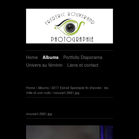
Home
Albums
Portfolio Diaporama
Univers au féminin
Liens et contact
Home
/
Albums
/
2017 Extrait Spectacle fin d'année : les
mille et une nuits
/
mouvart-2661.jpg
mouvart-2661.jpg