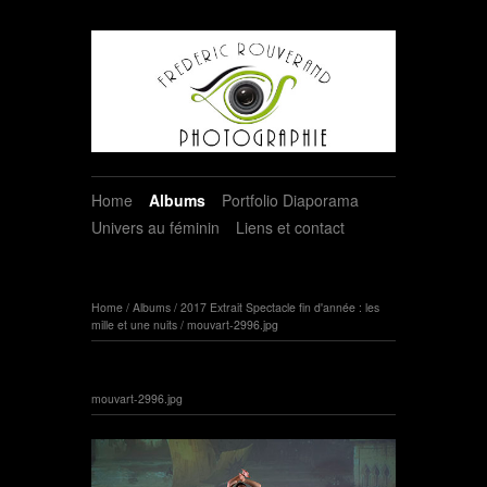
Home
Albums
Portfolio Diaporama
Univers au féminin
Liens et contact
Home
/
Albums
/
2017 Extrait Spectacle fin d'année : les
mille et une nuits
/
mouvart-2996.jpg
mouvart-2996.jpg