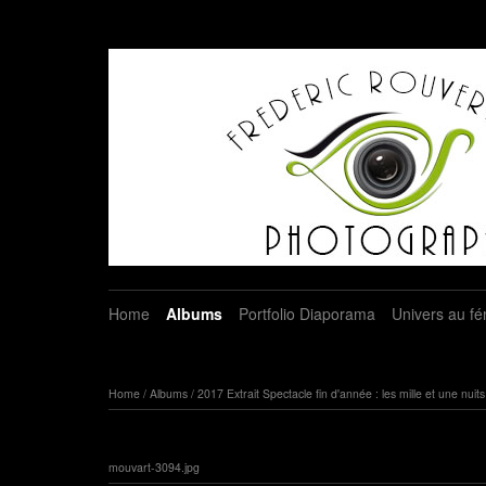
Home
Albums
Portfolio Diaporama
Univers au fé
Home
/
Albums
/
2017 Extrait Spectacle fin d'année : les mille et une nuits
mouvart-3094.jpg