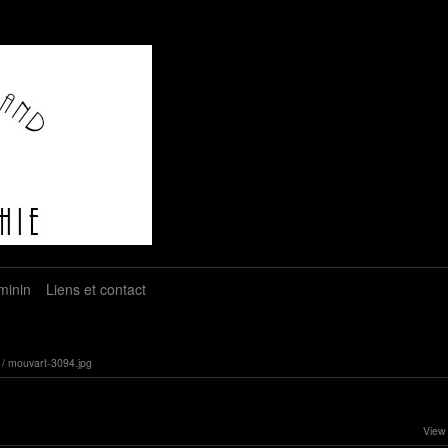
minin
Liens et contact
/
mouvart-3094.jpg
View 