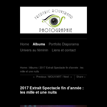
Home
Albums
Portfolio Diaporama
Univers au féminin
Liens et contact
Home
/
Albums
/
2017 Extrait Spectacle fin d'année : les
mille et une nuits
Previous
/
MOUV'ART
/
Next
Share
2017 Extrait Spectacle fin d'année :
les mille et une nuits