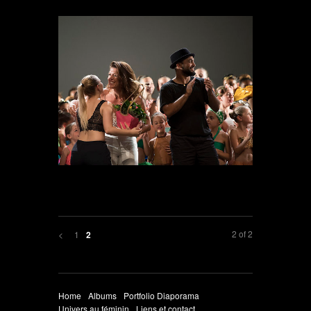
2 of 2
<
1
2
Home
Albums
Portfolio Diaporama
Univers au féminin
Liens et contact