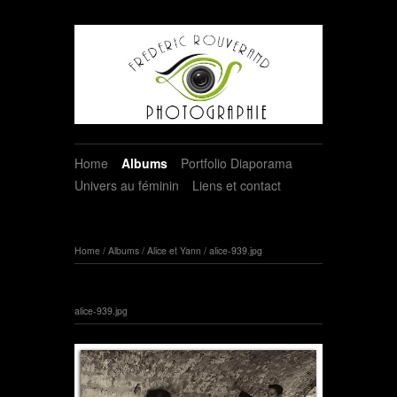
Home
Albums
Portfolio Diaporama
Univers au féminin
Liens et contact
Home
/
Albums
/
Alice et Yann
/
alice-939.jpg
alice-939.jpg