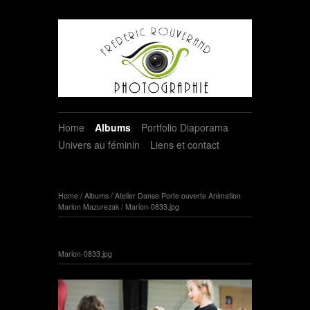
Home
Albums
Portfolio Diaporama
Univers au féminin
Liens et contact
Home
/
Albums
/
Atelier Danse Porte ouverte Animation
Marion Mazurezak
/
Marion-0833.jpg
Marion-0833.jpg