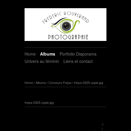
Home
Albums
Portfolio Diaporama
Univers au féminin
Liens et contact
Home
/
Albums
/
Concours Frejus
/
frejus-0325-copie.jpg
frejus-0325-copie.jpg