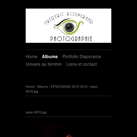
Home
Albums
Portfolio Diaporama
Univers au féminin
Liens et contact
Home
/
Albums
/
EPSEDANSE 2015-2016
/
epse-
0676.jpg
epse-0676.jpg