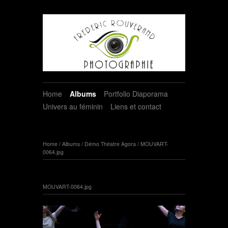
Home
Albums
Portfolio Diaporama
Univers au féminin
Liens et contact
Home
/
Albums
/
Démo Théatre Agora
/
MOUVART-
0064.jpg
MOUVART-0064.jpg