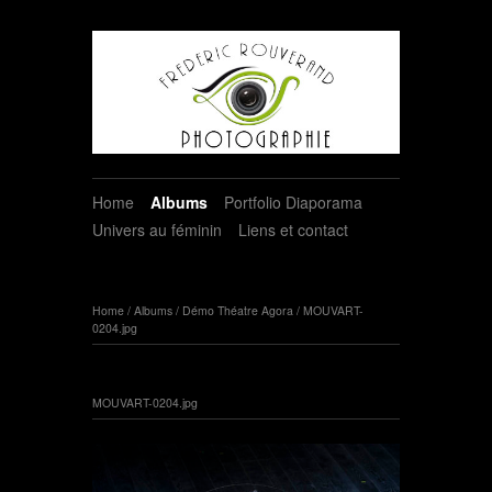
Home
Albums
Portfolio Diaporama
Univers au féminin
Liens et contact
Home
/
Albums
/
Démo Théatre Agora
/
MOUVART-
0204.jpg
MOUVART-0204.jpg