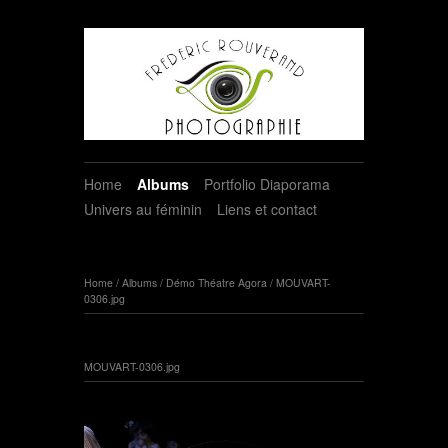
Home
Albums
Portfolio Diaporama
Univers au féminin
Liens et contact
Home
/
Albums
/
Démo Théatre Agora
/
MOUVART-
0306.jpg
MOUVART-0306.jpg