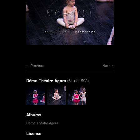
Previous
Next
Démo Théatre Agora
(61 of 1593)
Albums
Démo Théatre Agora
License