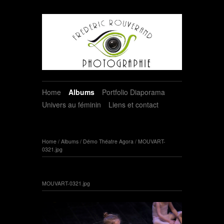
Home
Albums
Portfolio Diaporama
Univers au féminin
Liens et contact
Home
/
Albums
/
Démo Théatre Agora
/
MOUVART-
0321.jpg
MOUVART-0321.jpg