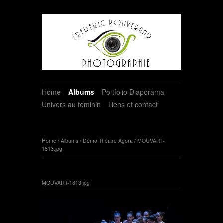
Home
Albums
Portfolio Diaporama
Univers au féminin
Liens et contact
Home
/
Albums
/
Démo Théatre Agora
/
MOUVART-
1813.jpg
MOUVART-1813.jpg