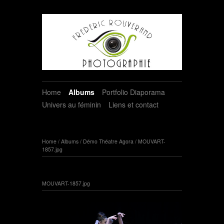
Home
Albums
Portfolio Diaporama
Univers au féminin
Liens et contact
Home
/
Albums
/
Démo Théatre Agora
/
MOUVART-
1857.jpg
MOUVART-1857.jpg