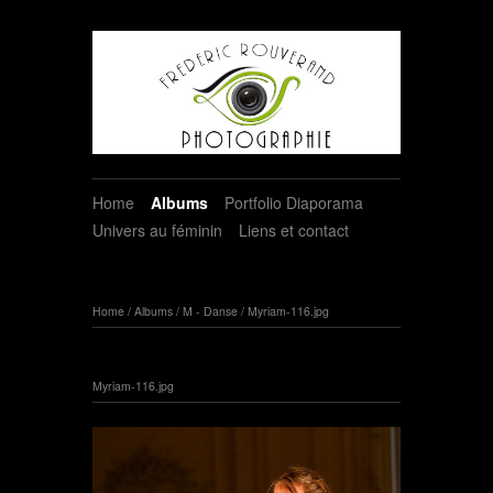
Home
Albums
Portfolio Diaporama
Univers au féminin
Liens et contact
Home
/
Albums
/
M - Danse
/
Myriam-116.jpg
Myriam-116.jpg