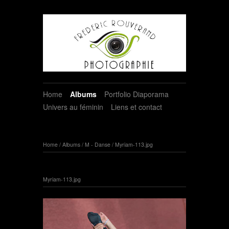
Home
Albums
Portfolio Diaporama
Univers au féminin
Liens et contact
Home
/
Albums
/
M - Danse
/
Myriam-113.jpg
Myriam-113.jpg