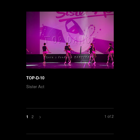
TOP-D-10
Sister Act
1 of 2
2
>
1