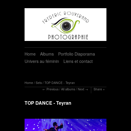
Home
Albums
Portfolio Diaporama
Univers au féminin
Liens et contact
Home
/
Sets
/
TOP DANCE - Teyran
Previous
/
All albums
/
Next
Share
TOP DANCE - Teyran