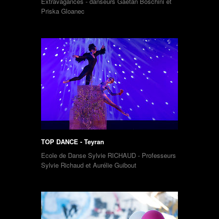
Extravagances - danseurs Gaetan Boschini et
Priska Gloanec
TOP DANCE - Teyran
Ecole de Danse Sylvie RICHAUD - Professeurs
Sylvie Richaud et Aurélie Guibout