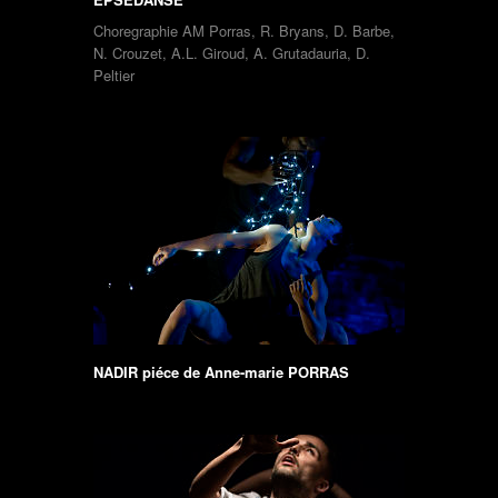
Choregraphie AM Porras, R. Bryans, D. Barbe,
N. Crouzet, A.L. Giroud, A. Grutadauria, D.
Peltier
NADIR piéce de Anne-marie PORRAS