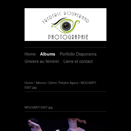
Home
Albums
Portfolio Diaporama
Univers au féminin
Liens et contact
Home
/
Albums
/
Démo Théatre Agora
/
MOUVART-
0307.jpg
MOUVART-0307.jpg