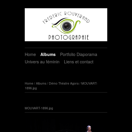
Home
Albums
Portfolio Diaporama
Univers au féminin
Liens et contact
Home
/
Albums
/
Démo Théatre Agora
/
MOUVART-
1896.jpg
MOUVART-1896.jpg