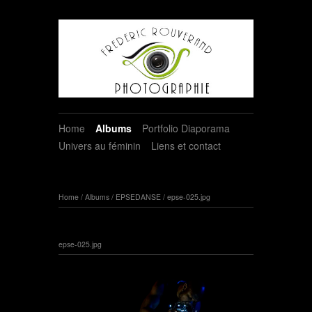
Home
Albums
Portfolio Diaporama
Univers au féminin
Liens et contact
Home
/
Albums
/
EPSEDANSE
/
epse-025.jpg
epse-025.jpg