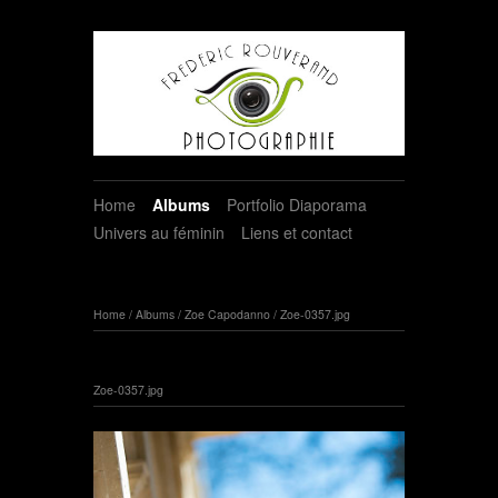
Home
Albums
Portfolio Diaporama
Univers au féminin
Liens et contact
Home
/
Albums
/
Zoe Capodanno
/
Zoe-0357.jpg
Zoe-0357.jpg